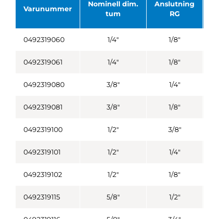
Nominell dim.
Anslutning
C
Varunummer
tum
RG
0492319060
1/4"
1/8"
0492319061
1/4"
1/8"
0492319080
3/8"
1/4"
0492319081
3/8"
1/8"
0492319100
1/2"
3/8"
0492319101
1/2"
1/4"
0492319102
1/2"
1/8"
0492319115
5/8"
1/2"