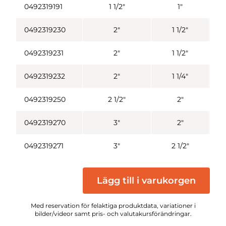
0492319191
1 1/2"
1"
0492319230
2"
1 1/2"
0492319231
2"
1 1/2"
0492319232
2"
1 1/4"
0492319250
2 1/2"
2"
0492319270
3"
2"
0492319271
3"
2 1/2"
Lägg till i varukorgen
Med reservation för felaktiga produktdata, variationer i
bilder/videor samt pris- och valutakursförändringar.