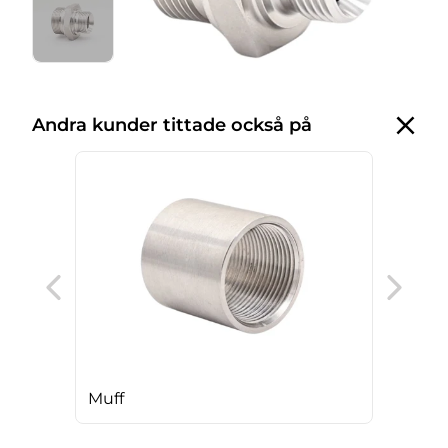
Andra kunder tittade också på
T-k
Muff