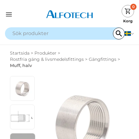
0
Korg
Startsida
>
Produkter
>
Rostfria gäng & livsmedelsfittings
>
Gängfittings
>
Muff, halv