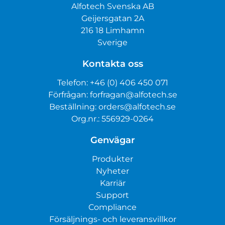
Alfotech Svenska AB
Geijersgatan 2A
216 18 Limhamn
Sverige
Kontakta oss
Telefon:
+46 (0) 406 450 071
Förfrågan:
forfragan@alfotech.se
Beställning:
orders@alfotech.se
Org.nr.: 556929-0264
Genvägar
Produkter
Nyheter
Karriär
Support
Compliance
Försäljnings- och leveransvillkor