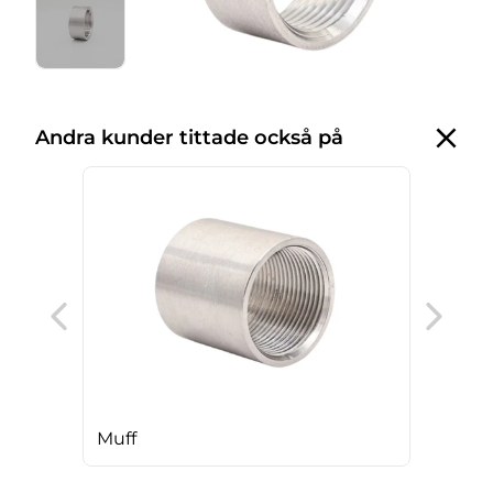
Andra kunder tittade också på
T-k
Muff