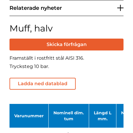
Relaterade nyheter
Muff, halv
Skicka förfrågan
Framställt i rostfritt stål AISI 316.
Trycksteg 10 bar.
Ladda ned datablad
Nominell dim.
Längd L
Netto
Varunummer
tum
mm.
kg