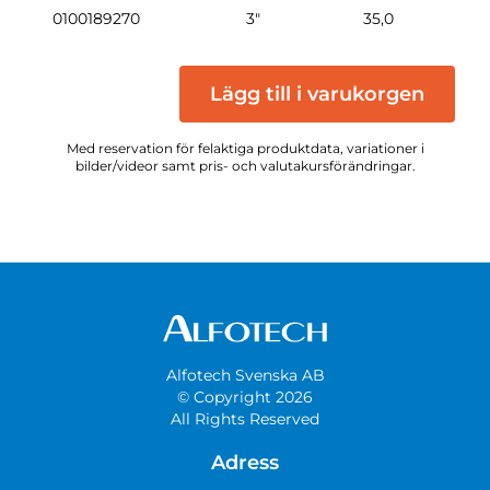
0100189270
3"
35,0
0,3
Lägg till i varukorgen
Med reservation för felaktiga produktdata, variationer i
bilder/videor samt pris- och valutakursförändringar.
Alfotech Svenska AB
© Copyright 2026
All Rights Reserved
Adress