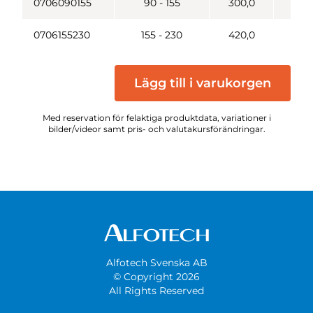
0706090155
90 - 155
300,0
0,3
0706155230
155 - 230
420,0
0,8
Lägg till i varukorgen
Med reservation för felaktiga produktdata, variationer i
bilder/videor samt pris- och valutakursförändringar.
Alfotech Svenska AB
© Copyright 2026
All Rights Reserved