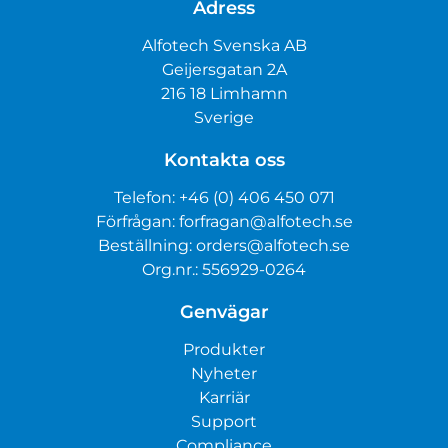
Adress
Alfotech Svenska AB
Geijersgatan 2A
216 18 Limhamn
Sverige
Kontakta oss
Telefon:
+46 (0) 406 450 071
Förfrågan:
forfragan@alfotech.se
Beställning:
orders@alfotech.se
Org.nr.: 556929-0264
Genvägar
Produkter
Nyheter
Karriär
Support
Compliance