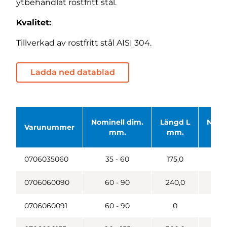
ytbehandlat rostfritt stål.
Kvalitet:
Tillverkad av rostfritt stål AISI 304.
Ladda ned datablad
Nominell dim.
Längd L
Netto
Varunummer
mm.
mm.
kg
0706035060
35 - 60
175,0
0,0
0706060090
60 - 90
240,0
0,1
0706060091
60 - 90
0
0