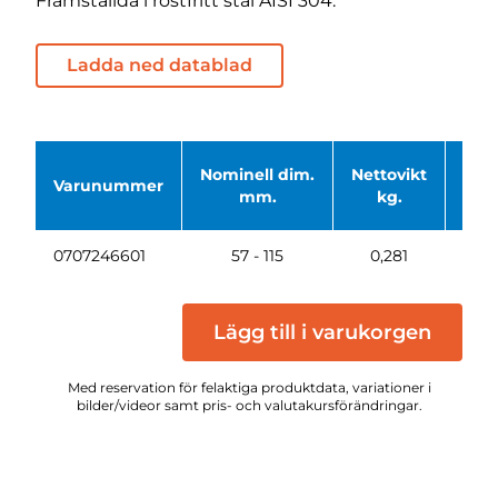
Framställda i rostfritt stål AISI 304.
Ladda ned datablad
Nominell dim.
Nettovikt
Varunummer
Bas
mm.
kg.
0707246601
57 - 115
0,281
S
Lägg till i varukorgen
Med reservation för felaktiga produktdata, variationer i
bilder/videor samt pris- och valutakursförändringar.