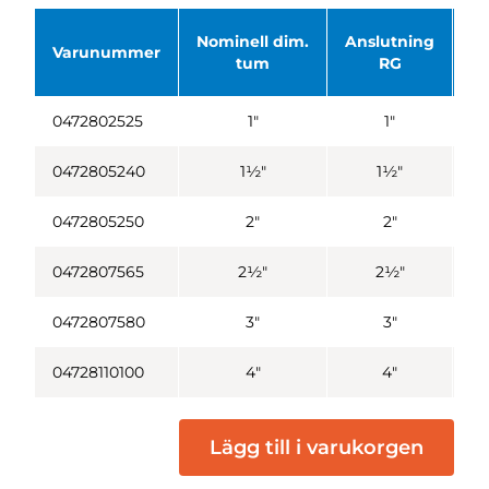
Nominell dim.
Anslutning
In
Varunummer
tum
RG
0472802525
1"
1"
0472805240
1½"
1½"
0472805250
2"
2"
0472807565
2½"
2½"
0472807580
3"
3"
04728110100
4"
4"
Lägg till i varukorgen