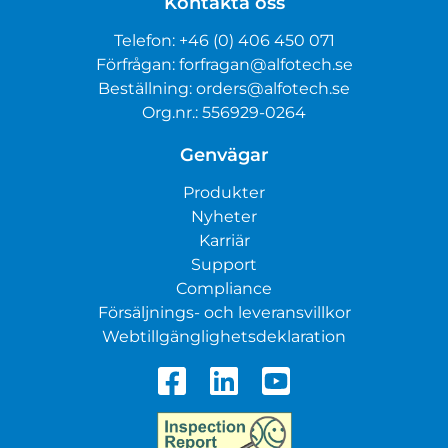
Kontakta oss
Telefon:
+46 (0) 406 450 071
Förfrågan:
forfragan@alfotech.se
Beställning:
orders@alfotech.se
Org.nr.: 556929-0264
Genvägar
Produkter
Nyheter
Karriär
Support
Compliance
Försäljnings- och leveransvillkor
Webtillgänglighetsdeklaration