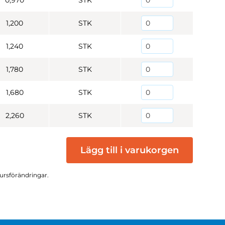
0,970
STK
1,200
STK
1,240
STK
1,780
STK
1,680
STK
2,260
STK
Lägg till i varukorgen
kursförändringar.