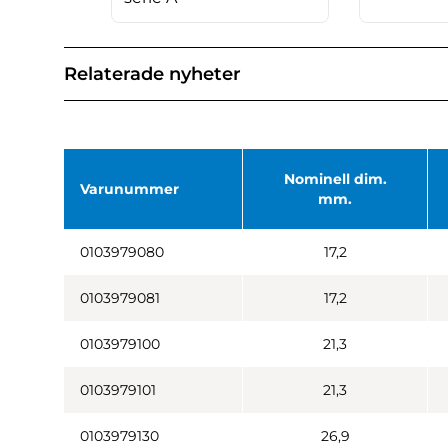
Relaterade nyheter
Nominell dim.
Varunummer
mm.
0103979080
17,2
0103979081
17,2
0103979100
21,3
0103979101
21,3
0103979130
26,9