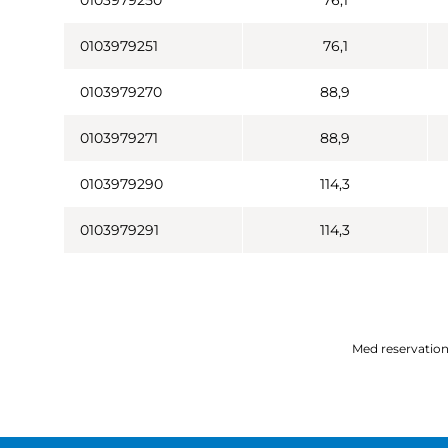
0103979250
76,1
0103979251
76,1
0103979270
88,9
0103979271
88,9
0103979290
114,3
0103979291
114,3
Med reservation 