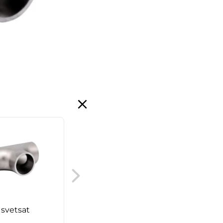
Smutsfilter, Y-typ,
svetsändar (DIN)
, svetsat