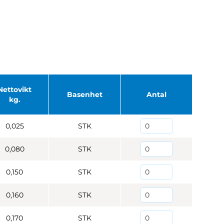
Nettovikt
Basenhet
Antal
kg.
0,025
STK
0,080
STK
0,150
STK
0,160
STK
0,170
STK