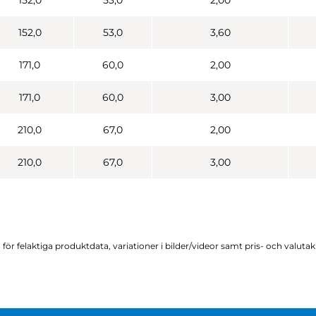
152,0
53,0
2,00
152,0
53,0
3,60
171,0
60,0
2,00
171,0
60,0
3,00
210,0
67,0
2,00
210,0
67,0
3,00
för felaktiga produktdata, variationer i bilder/videor samt pris- och valuta