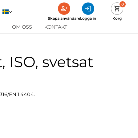
0
Skapa användare
Logga in
Korg
OM OSS
KONTAKT
t, ISO, svetsat
I 316/EN 1.4404.