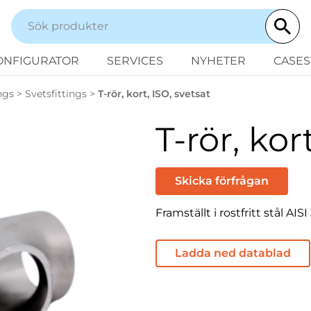
ONFIGURATOR
SERVICES
NYHETER
CASES
ngs
>
Svetsfittings
>
T-rör, kort, ISO, svetsat
T-rör, kor
Skicka förfrågan
Framställt i rostfritt stål AIS
Ladda ned datablad