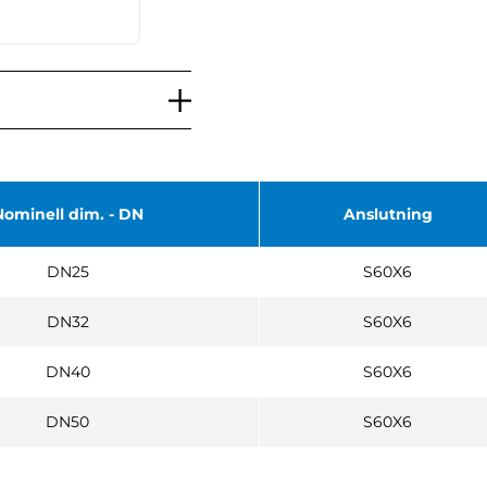
Nominell dim. - DN
Anslutning
DN25
S60X6
DN32
S60X6
DN40
S60X6
DN50
S60X6