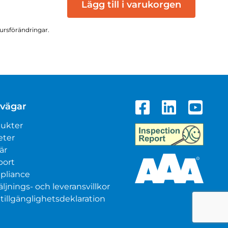
Lägg till i varukorgen
kursförändringar.
vägar
ukter
eter
är
port
pliance
äljnings- och leveransvillkor
illgänglighetsdeklaration