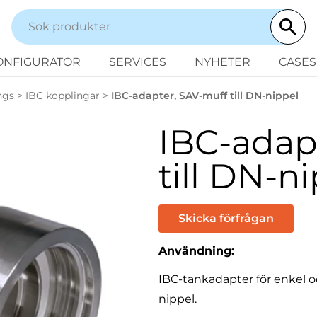
ONFIGURATOR
SERVICES
NYHETER
CASES
ngs
>
IBC kopplingar
>
IBC-adapter, SAV-muff till DN-nippel
IBC-adap
till DN-n
Skicka förfrågan
Användning:
IBC-tankadapter för enkel oc
nippel.