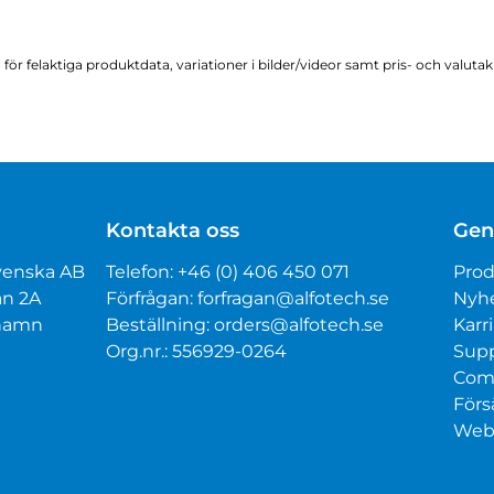
för felaktiga produktdata, variationer i bilder/videor samt pris- och valuta
Kontakta oss
Gen
venska AB
Telefon:
+46 (0) 406 450 071
Prod
an 2A
Förfrågan:
forfragan@alfotech.se
Nyh
mhamn
Beställning:
orders@alfotech.se
Karri
Org.nr.: 556929-0264
Sup
Com
Förs
Webt