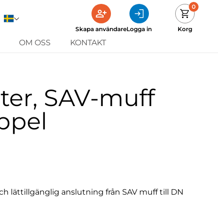
0
Skapa användare
Logga in
Korg
OM OSS
KONTAKT
ter, SAV-muff
ippel
h lättillgänglig anslutning från SAV muff till DN