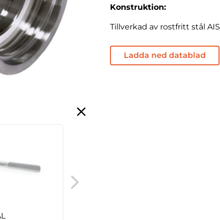
Konstruktion:
Tillverkad av rostfritt stål A
Ladda ned datablad
Packning för SAV-
överfallsmutter eller
adapter, IBC
AL