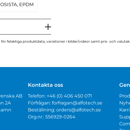
ROSISTA, EPDM
för felaktiga produktdata, variationer i bilder/videor samt pris- och valuta
Kontakta oss
Gen
venska AB
Telefon:
+46 (0) 406 450 071
Prod
an 2A
Förfrågan:
forfragan@alfotech.se
Nyh
mhamn
Beställning:
orders@alfotech.se
Karri
Org.nr.: 556929-0264
Sup
Com