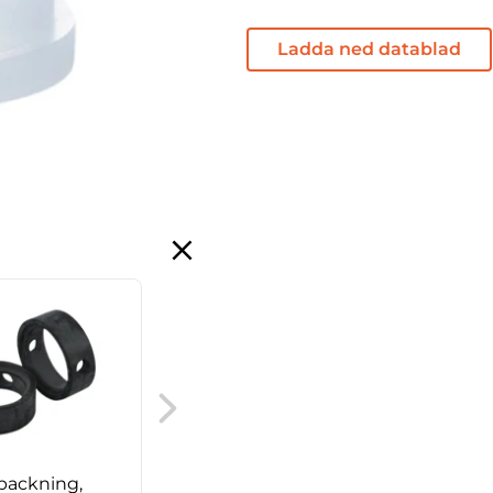
Ladda ned datablad
Hylsa f. butterflyventil,
Delta SV
packning,