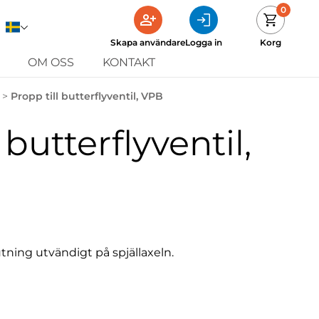
0
Skapa användare
Logga in
Korg
OM OSS
KONTAKT
>
Propp till butterflyventil, VPB
 butterflyventil,
ning utvändigt på spjällaxeln.