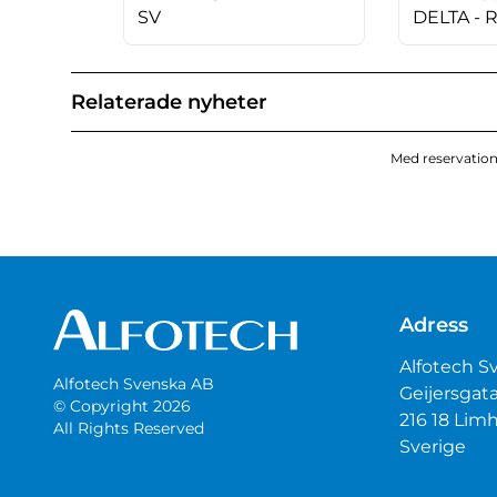
SV
DELTA - 
Relaterade nyheter
Med reservation 
Adress
Alfotech S
Alfotech Svenska AB
Geijersgat
© Copyright 2026
216 18 Li
All Rights Reserved
Sverige