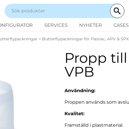
ONFIGURATOR
SERVICES
NYHETER
CASES
utterflypackningar
>
Butterflypackningar för Pasilac, APV & SPX
Propp till
VPB
Användning:
Proppen används som avslut
Kvalitet:
Framställd i plastmaterial.