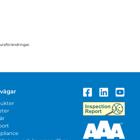
kursförändringar.
vägar
ukter
eter
är
port
pliance