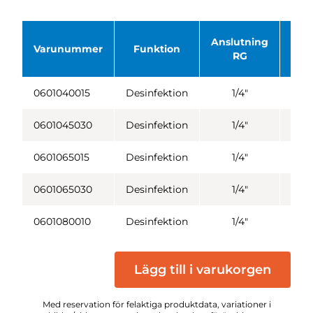
Anslutning
Vin
Varunummer
Funktion
RG
gra
0601040015
Desinfektion
1/4"
4
0601045030
Desinfektion
1/4"
4
0601065015
Desinfektion
1/4"
6
0601065030
Desinfektion
1/4"
6
0601080010
Desinfektion
1/4"
8
Lägg till i varukorgen
Med reservation för felaktiga produktdata, variationer i