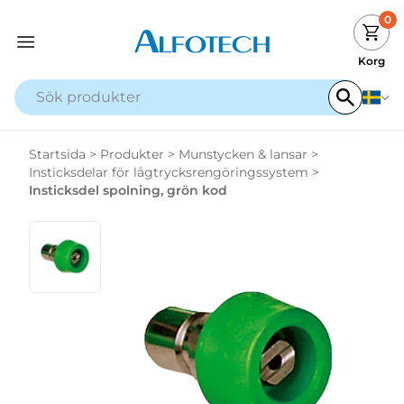
0
Korg
Startsida
>
Produkter
>
Munstycken & lansar
>
Insticksdelar för lågtrycksrengöringssystem
>
Insticksdel spolning, grön kod