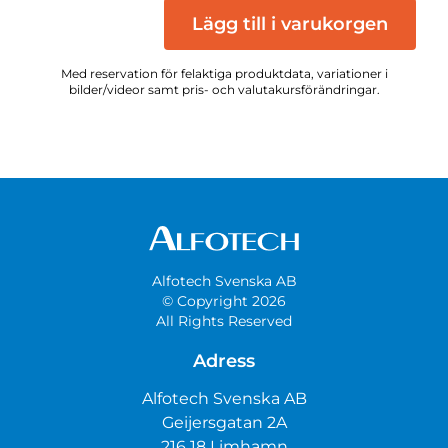
Lägg till i varukorgen
Med reservation för felaktiga produktdata, variationer i
bilder/videor samt pris- och valutakursförändringar.
Alfotech Svenska AB
© Copyright 2026
All Rights Reserved
Adress
Alfotech Svenska AB
Geijersgatan 2A
216 18 Limhamn