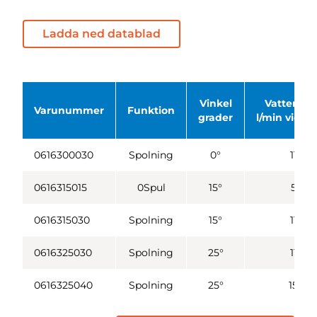
Ladda ned datablad
Vinkel
Vattenvo
Varunummer
Funktion
grader
l/min vid 2,
0616300030
Spolning
0°
11,0
0616315015
0Spul
15°
5,7
0616315030
Spolning
15°
11,0
0616325030
Spolning
25°
11,0
0616325040
Spolning
25°
15,0