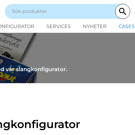
ONFIGURATOR
SERVICES
NYHETER
CASES
ed vår slangkonfigurator.
angkonfigurator