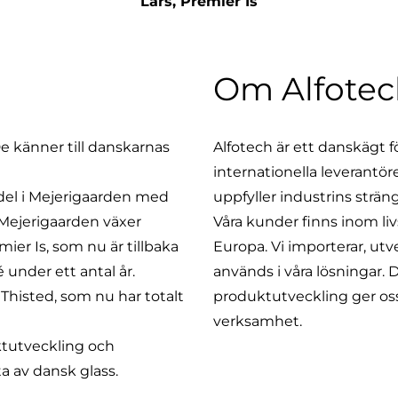
Lars, Premier Is
Om Alfotec
De känner till danskarnas
Alfotech är ett danskägt 
internationella leverantör
ndel i Mejerigaarden med
uppfyller industrins strän
h Mejerigaarden växer
Våra kunder finns inom li
ier Is, som nu är tillbaka
Europa. Vi importerar, ut
 under ett antal år.
används i våra lösningar. 
i Thisted, som nu har totalt
produktutveckling ger oss 
verksamhet.
uktutveckling och
ta av dansk glass.