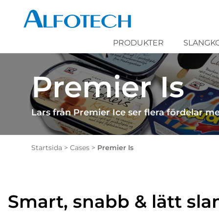
PRODUKTER
SLANGK
Premier Is
Lars från Premier Ice ser flera fördelar m
Startsida
>
Cases
>
Premier Is
Smart, snabb & lätt sl