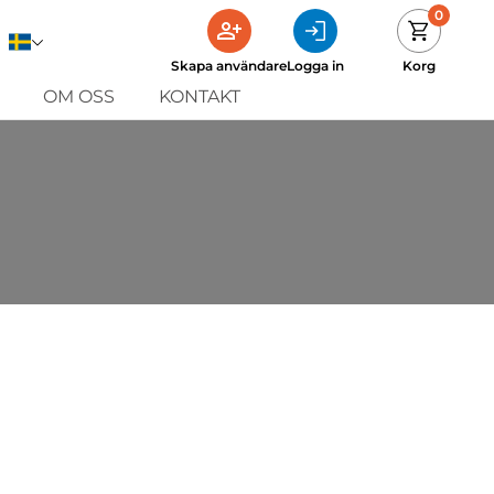
0
Skapa användare
Logga in
Korg
OM OSS
KONTAKT