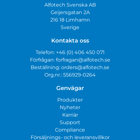
Alfotech Svenska AB
Geijersgatan 2A
216 18 Limhamn
Sverige
Kontakta oss
Telefon:
+46 (0) 406 450 071
Förfrågan:
forfragan@alfotech.se
Beställning:
orders@alfotech.se
Org.nr.: 556929-0264
Genvägar
Produkter
Nyheter
Karriär
Support
Compliance
Försäljnings- och leveransvillkor