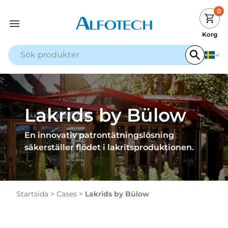
0
Korg
Lakrids by Bülow
En innovativ patrontätningslösning
säkerställer flödet i lakritsproduktionen.
Startsida
>
Cases
>
Lakrids by Bülow