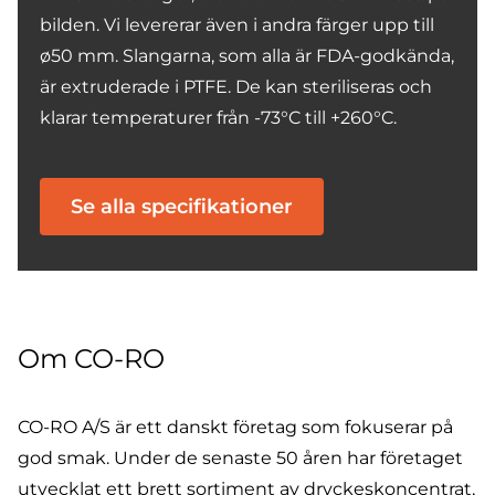
bilden. Vi levererar även i andra färger upp till
ø50 mm. Slangarna, som alla är FDA-godkända,
är extruderade i PTFE. De kan steriliseras och
klarar temperaturer från -73°C till +260°C.
Se alla specifikationer
Om CO-RO
CO-RO A/S är ett danskt företag som fokuserar på
god smak. Under de senaste 50 åren har företaget
utvecklat ett brett sortiment av dryckeskoncentrat,