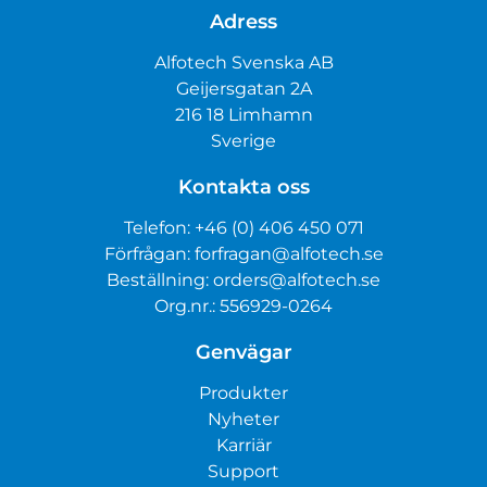
Adress
Alfotech Svenska AB
Geijersgatan 2A
216 18 Limhamn
Sverige
Kontakta oss
Telefon:
+46 (0) 406 450 071
Förfrågan:
forfragan@alfotech.se
Beställning:
orders@alfotech.se
Org.nr.: 556929-0264
Genvägar
Produkter
Nyheter
Karriär
Support