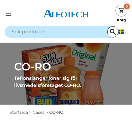
0
Korg
CO-RO
Teflonslangar lönar sig för
livsmedelsföretaget CO-RO.
Startsida
>
Cases
>
CO-RO