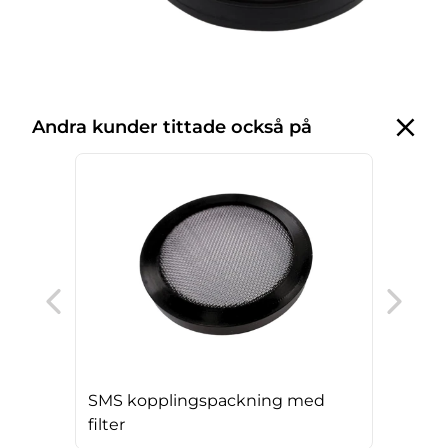
Andra kunder tittade också på
DIN
filte
SMS kopplingspackning med
filter