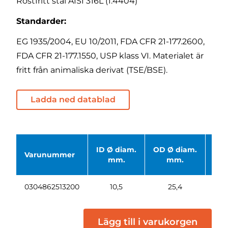
Rostfritt stål AISI 316L (1.4404)
Standarder:
EG 1935/2004, EU 10/2011, FDA CFR 21-177.2600,
FDA CFR 21-177.1550, USP klass VI. Materialet är
fritt från animaliska derivat (TSE/BSE).
Ladda ned datablad
ID Ø diam.
OD Ø diam.
Höj
Varunummer
mm.
mm.
m
0304862513200
10,5
25,4
2,
Lägg till i varukorgen