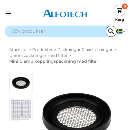
0
Korg
Startsida
>
Produkter
>
Packningar & axeltätningar
>
Unionspackningar med filter
>
Mini Clamp kopplingspackning med filter